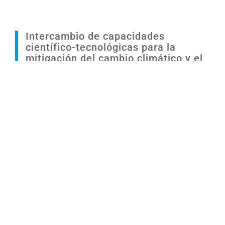
Intercambio de capacidades
científico-tecnológicas para la
mitigación del cambio climático y el
desarrollo de sistemas híbridos
energéticos
Fortalecimiento de capacidades
científicas y tecnológicas en el
sector espacial de Uruguay y México
para el desarrollo de plataformas
satelitales de Observación de la
Tierra para el monitoreo de los
efectos del cambio climático en