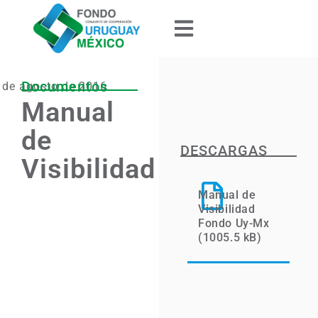
Documentos
 de agosto de 2016
Manual
de
DESCARGAS
Visibilidad
Manual de
Visibilidad
Fondo Uy-Mx
(1005.5 kB)